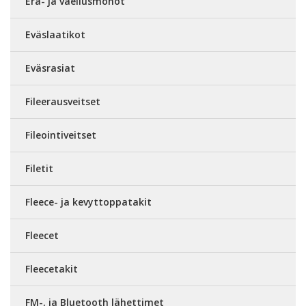
Erä- ja vaellusmonot
Eväslaatikot
Eväsrasiat
Fileerausveitset
Fileointiveitset
Filetit
Fleece- ja kevyttoppatakit
Fleecet
Fleecetakit
FM-, ja Bluetooth lähettimet