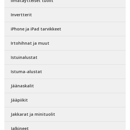
Ilmatäytteiset tuolit
Invertterit
iPhone ja iPad tarvikkeet
Irtohihnat ja muut
Istuinalustat
Istuma-alustat
Jäänaskalit
Jääpiikit
Jakkarat ja minituolit
Jalkineet