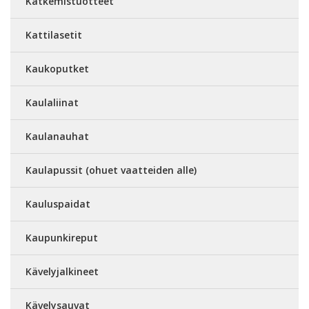
Kätkemistuotteet
Kattilasetit
Kaukoputket
Kaulaliinat
Kaulanauhat
Kaulapussit (ohuet vaatteiden alle)
Kauluspaidat
Kaupunkireput
Kävelyjalkineet
Kävelysauvat