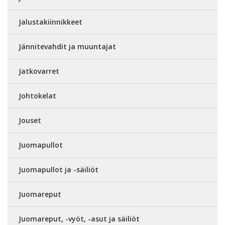
Jalustakiinnikkeet
Jännitevahdit ja muuntajat
Jatkovarret
Johtokelat
Jouset
Juomapullot
Juomapullot ja -säiliöt
Juomareput
Juomareput, -vyöt, -asut ja säiliöt