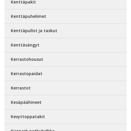
Kenttäpakit
Kenttäpuhelimet
Kenttäpullot ja taskut
Kenttäsängyt
Kerrastohousut
Kerrastopaidat
Kerrastot
Kesäpäähineet
Kevyttoppatakit
Kicspark potkukelkka