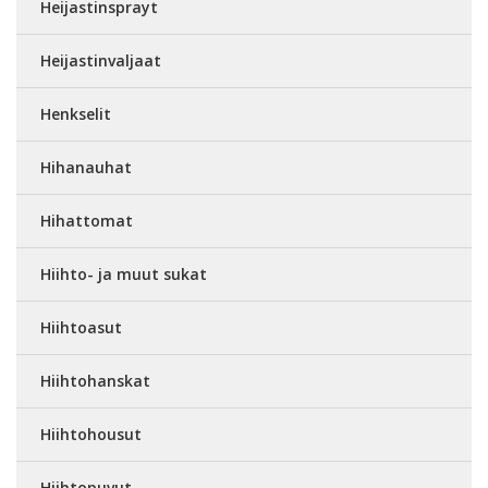
Heijastinsprayt
Heijastinvaljaat
Henkselit
Hihanauhat
Hihattomat
Hiihto- ja muut sukat
Hiihtoasut
Hiihtohanskat
Hiihtohousut
Hiihtopuvut