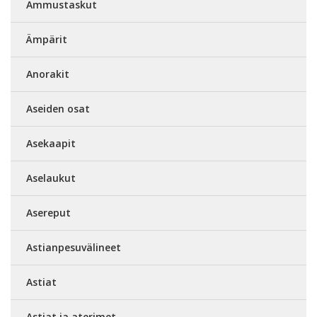
Ammustaskut
Ämpärit
Anorakit
Aseiden osat
Asekaapit
Aselaukut
Asereput
Astianpesuvälineet
Astiat
Astiat ja aterimet