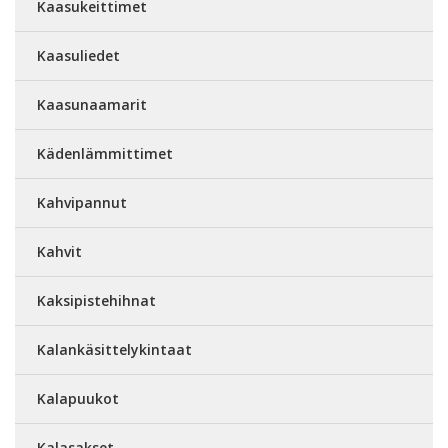
Kaasukeittimet
Kaasuliedet
Kaasunaamarit
Kädenlämmittimet
Kahvipannut
Kahvit
Kaksipistehihnat
Kalankäsittelykintaat
Kalapuukot
Kalasakset