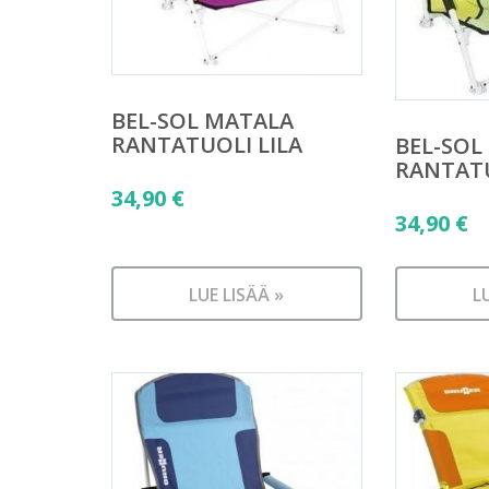
BEL-SOL MATALA
RANTATUOLI LILA
BEL-SOL
RANTATU
34,90
€
34,90
€
LUE LISÄÄ »
L