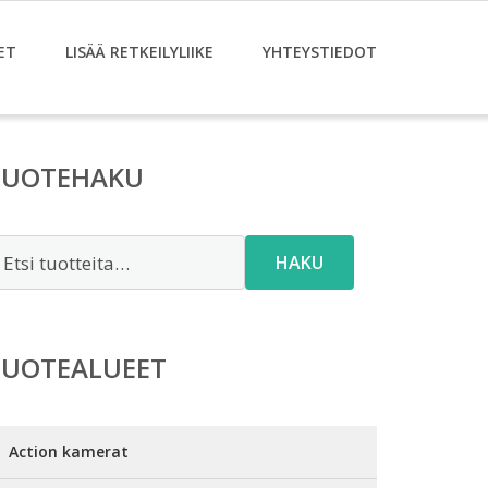
ET
LISÄÄ RETKEILYLIIKE
YHTEYSTIEDOT
TUOTEHAKU
tsi:
HAKU
TUOTEALUEET
Action kamerat