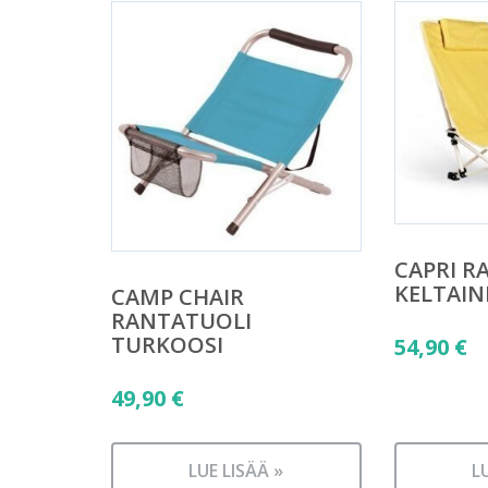
CAPRI R
KELTAIN
CAMP CHAIR
RANTATUOLI
TURKOOSI
54,90
€
49,90
€
LUE LISÄÄ »
L