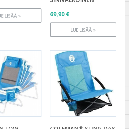
69,90
€
UE LISÄÄ »
LUE LISÄÄ »
N LOW
COLEMAN® SLING DAY