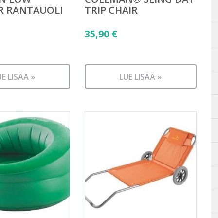
R RANTAUOLI
TRIP CHAIR
35,90
€
UE LISÄÄ »
LUE LISÄÄ »