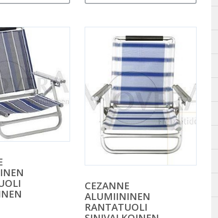
E
INEN
UOLI
CEZANNE
INEN
ALUMIININEN
RANTATUOLI
SINIVALKOINEN