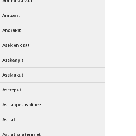
Ammustaskut
Ämpärit
Anorakit
Aseiden osat
Asekaapit
Aselaukut
Asereput
Astianpesuvälineet
Astiat
Astiat ja aterimet