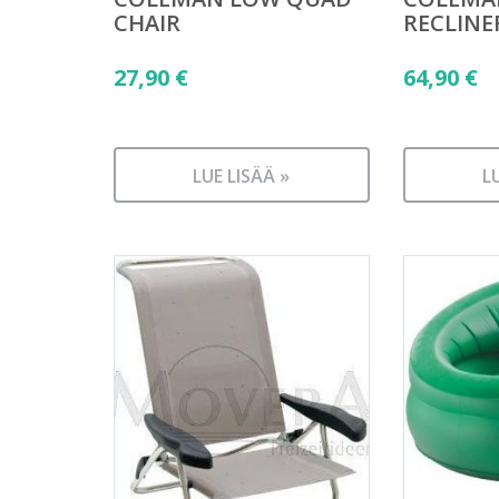
CHAIR
RECLINE
27,90
€
64,90
€
LUE LISÄÄ »
L