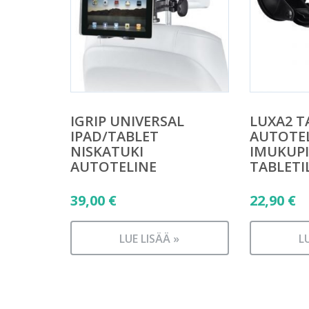
IGRIP UNIVERSAL
LUXA2 T
IPAD/TABLET
AUTOTE
NISKATUKI
IMUKUPI
AUTOTELINE
TABLETI
39,00
€
22,90
€
LUE LISÄÄ »
L