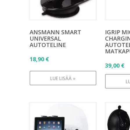
ANSMANN SMART
IGRIP M
UNIVERSAL
CHARGI
AUTOTELINE
AUTOTE
MATKAP
18,90
€
39,00
€
LUE LISÄÄ »
L