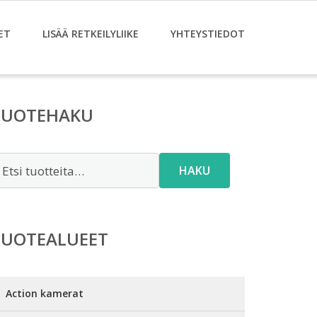
ET
LISÄÄ RETKEILYLIIKE
YHTEYSTIEDOT
TUOTEHAKU
tsi:
HAKU
TUOTEALUEET
Action kamerat