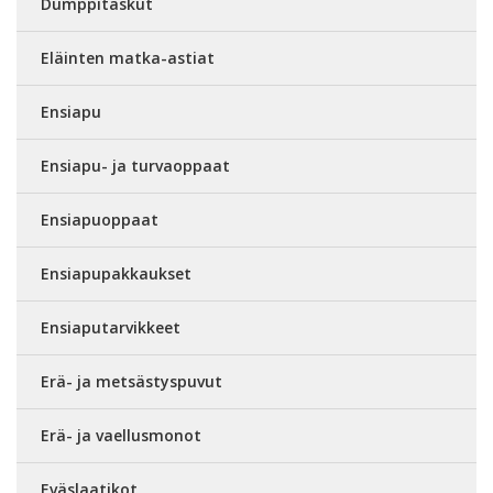
Dumppitaskut
Eläinten matka-astiat
Ensiapu
Ensiapu- ja turvaoppaat
Ensiapuoppaat
Ensiapupakkaukset
Ensiaputarvikkeet
Erä- ja metsästyspuvut
Erä- ja vaellusmonot
Eväslaatikot