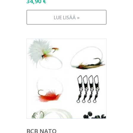
34,90
€
LUE LISÄÄ »
BCB NATO