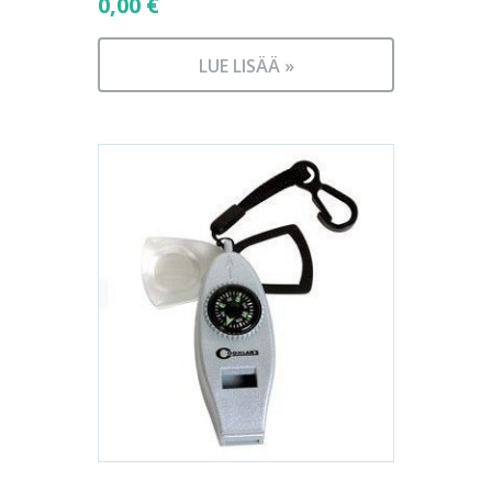
0,00
€
LUE LISÄÄ »