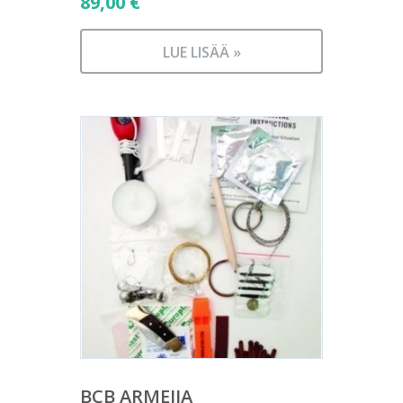
89,00
€
LUE LISÄÄ »
BCB ARMEIJA