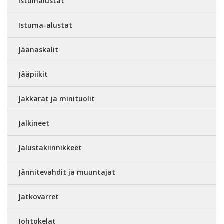
Istuinalustat
Istuma-alustat
Jäänaskalit
Jääpiikit
Jakkarat ja minituolit
Jalkineet
Jalustakiinnikkeet
Jännitevahdit ja muuntajat
Jatkovarret
Johtokelat