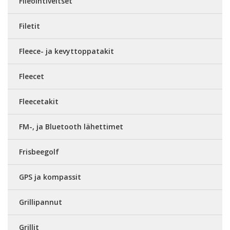
Fileointiveitset
Filetit
Fleece- ja kevyttoppatakit
Fleecet
Fleecetakit
FM-, ja Bluetooth lähettimet
Frisbeegolf
GPS ja kompassit
Grillipannut
Grillit