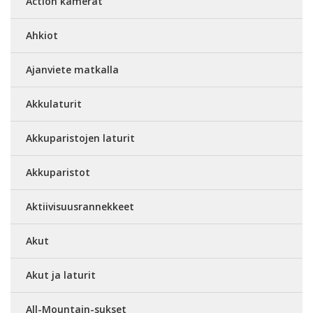
Action kamerat
Ahkiot
Ajanviete matkalla
Akkulaturit
Akkuparistojen laturit
Akkuparistot
Aktiivisuusrannekkeet
Akut
Akut ja laturit
All-Mountain-sukset