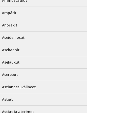
Ammustaskut
Ämpärit
Anorakit
Aseiden osat
Asekaapit
Aselaukut
Asereput
Astianpesuvälineet
Astiat
Astiat ja aterimet