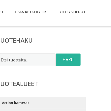
ET
LISÄÄ RETKEILYLIIKE
YHTEYSTIEDOT
TUOTEHAKU
tsi:
HAKU
TUOTEALUEET
Action kamerat