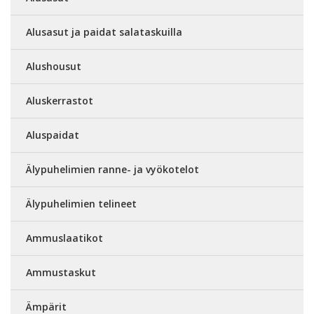
Alusasut ja paidat salataskuilla
Alushousut
Aluskerrastot
Aluspaidat
Älypuhelimien ranne- ja vyökotelot
Älypuhelimien telineet
Ammuslaatikot
Ammustaskut
Ämpärit