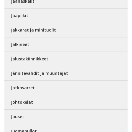
Jäänaskalit
Jääpiikit
Jakkarat ja minituolit
Jalkineet
Jalustakiinnikkeet
Jännitevahdit ja muuntajat
Jatkovarret
Johtokelat
Jouset
Juomapullot