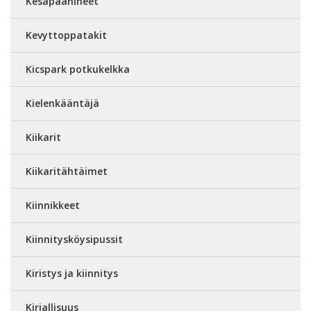
Kesäpäähineet
Kevyttoppatakit
Kicspark potkukelkka
Kielenkääntäjä
Kiikarit
Kiikaritähtäimet
Kiinnikkeet
Kiinnitysköysipussit
Kiristys ja kiinnitys
Kirjallisuus