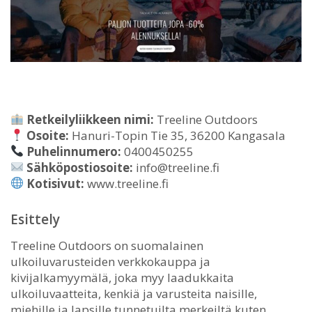
Retkeilyliikkeen nimi:
Treeline Outdoors
Osoite:
Hanuri-Topin Tie 35, 36200 Kangasala
Puhelinnumero:
0400450255
Sähköpostiosoite:
info@treeline.fi
Kotisivut:
www.treeline.fi
Esittely
Treeline Outdoors on suomalainen
ulkoiluvarusteiden verkkokauppa ja
kivijalkamyymälä, joka myy laadukkaita
ulkoiluvaatteita, kenkiä ja varusteita naisille,
miehille ja lapsille tunnetuilta merkeiltä kuten