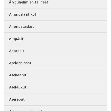
Älypuhelimien telineet
Ammuslaatikot
Ammustaskut
Ämpärit
Anorakit
Aseiden osat
Asekaapit
Aselaukut
Asereput