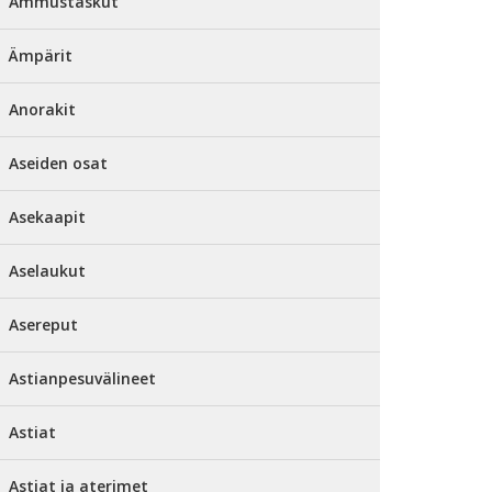
Ammustaskut
Ämpärit
Anorakit
Aseiden osat
Asekaapit
Aselaukut
Asereput
Astianpesuvälineet
Astiat
Astiat ja aterimet