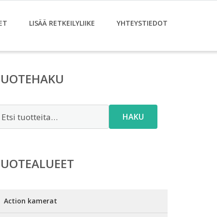
ET
LISÄÄ RETKEILYLIIKE
YHTEYSTIEDOT
TUOTEHAKU
tsi:
HAKU
TUOTEALUEET
Action kamerat