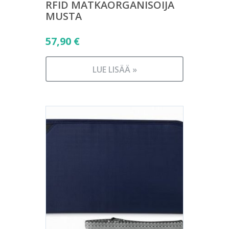
RFID MATKAORGANISOIJA
MUSTA
57,90
€
LUE LISÄÄ »