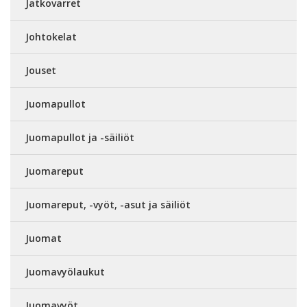
Jatkovarret
Johtokelat
Jouset
Juomapullot
Juomapullot ja -säiliöt
Juomareput
Juomareput, -vyöt, -asut ja säiliöt
Juomat
Juomavyölaukut
Juomavyöt