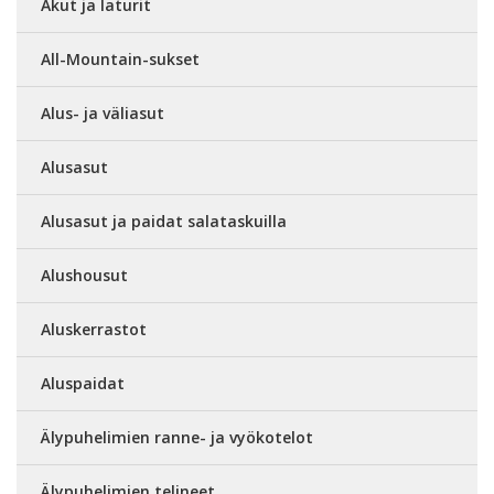
Akut ja laturit
All-Mountain-sukset
Alus- ja väliasut
Alusasut
Alusasut ja paidat salataskuilla
Alushousut
Aluskerrastot
Aluspaidat
Älypuhelimien ranne- ja vyökotelot
Älypuhelimien telineet