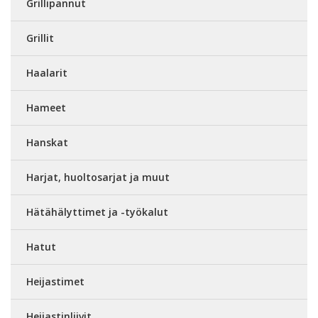
Grillipannut
Grillit
Haalarit
Hameet
Hanskat
Harjat, huoltosarjat ja muut
Hätähälyttimet ja -työkalut
Hatut
Heijastimet
Heijastinliivit