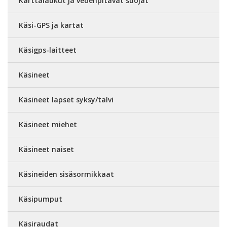
Karttalaukut ja vedenpitävät suojat
Käsi-GPS ja kartat
Käsigps-laitteet
Käsineet
Käsineet lapset syksy/talvi
Käsineet miehet
Käsineet naiset
Käsineiden sisäsormikkaat
Käsipumput
Käsiraudat