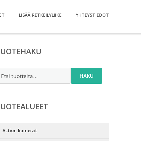
ET
LISÄÄ RETKEILYLIIKE
YHTEYSTIEDOT
TUOTEHAKU
tsi:
HAKU
TUOTEALUEET
Action kamerat