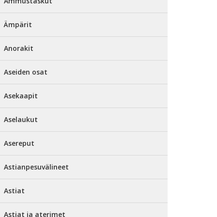
Ammustaskut
Ämpärit
Anorakit
Aseiden osat
Asekaapit
Aselaukut
Asereput
Astianpesuvälineet
Astiat
Astiat ja aterimet