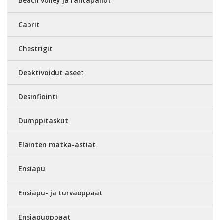
Beach volley ja rantapallot
Caprit
Chestrigit
Deaktivoidut aseet
Desinfiointi
Dumppitaskut
Eläinten matka-astiat
Ensiapu
Ensiapu- ja turvaoppaat
Ensiapuoppaat