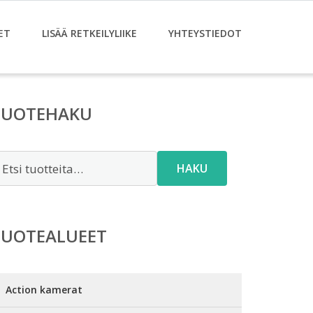
ET
LISÄÄ RETKEILYLIIKE
YHTEYSTIEDOT
TUOTEHAKU
tsi:
HAKU
TUOTEALUEET
Action kamerat