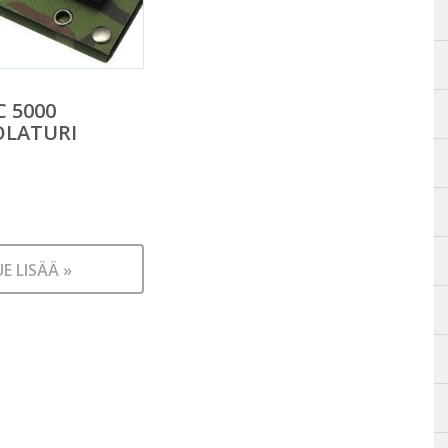
C 5000
OLATURI
UE LISÄÄ »