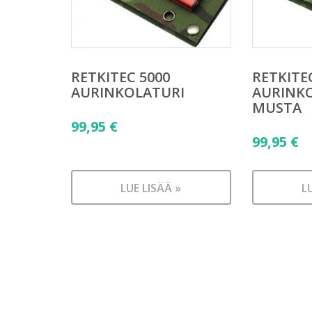
RETKITEC 5000
RETKITE
AURINKOLATURI
AURINK
MUSTA
99,95
€
99,95
€
LUE LISÄÄ »
L