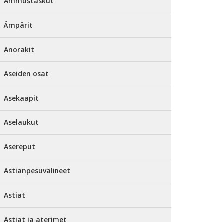
Ammustaskut
Ämpärit
Anorakit
Aseiden osat
Asekaapit
Aselaukut
Asereput
Astianpesuvälineet
Astiat
Astiat ja aterimet