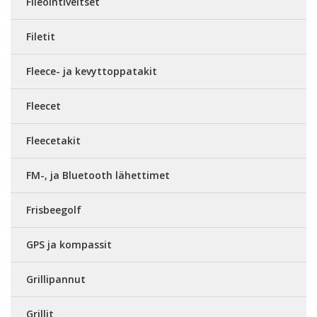
Fileointiveitset
Filetit
Fleece- ja kevyttoppatakit
Fleecet
Fleecetakit
FM-, ja Bluetooth lähettimet
Frisbeegolf
GPS ja kompassit
Grillipannut
Grillit