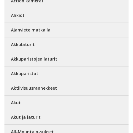
Action kamerat
Ahkiot
Ajanviete matkalla
Akkulaturit
Akkuparistojen laturit
Akkuparistot
Aktiivisuusrannekkeet
Akut
Akut ja laturit
All-Mountain-sukset