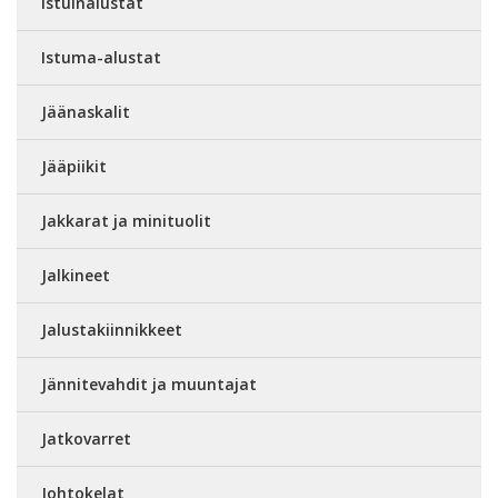
Istuinalustat
Istuma-alustat
Jäänaskalit
Jääpiikit
Jakkarat ja minituolit
Jalkineet
Jalustakiinnikkeet
Jännitevahdit ja muuntajat
Jatkovarret
Johtokelat