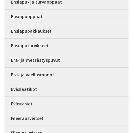
Ensiapu- ja turvaoppaat
Ensiapuoppaat
Ensiapupakkaukset
Ensiaputarvikkeet
Erä- ja metsästyspuvut
Erä- ja vaellusmonot
Eväslaatikot
Eväsrasiat
Fileerausveitset
Fileointiveitset