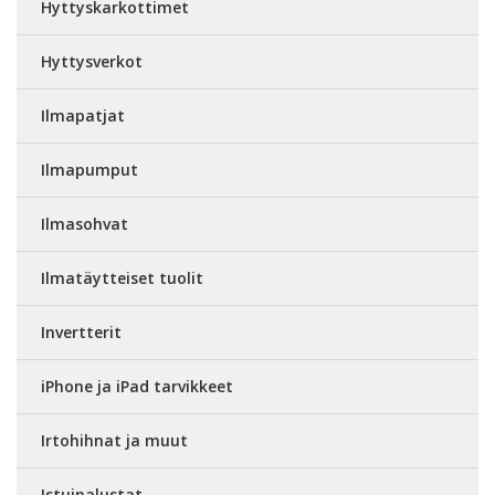
Hyttyskarkottimet
Hyttysverkot
Ilmapatjat
Ilmapumput
Ilmasohvat
Ilmatäytteiset tuolit
Invertterit
iPhone ja iPad tarvikkeet
Irtohihnat ja muut
Istuinalustat