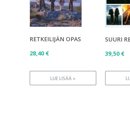
RETKEILIJÄN OPAS
SUURI R
28,40
€
39,50
€
LUE LISÄÄ »
L