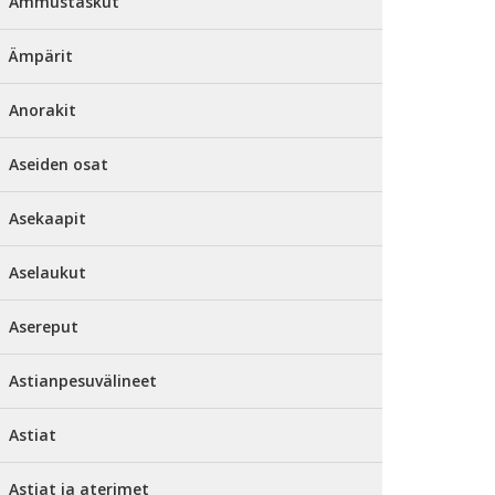
Ammustaskut
Ämpärit
Anorakit
Aseiden osat
Asekaapit
Aselaukut
Asereput
Astianpesuvälineet
Astiat
Astiat ja aterimet