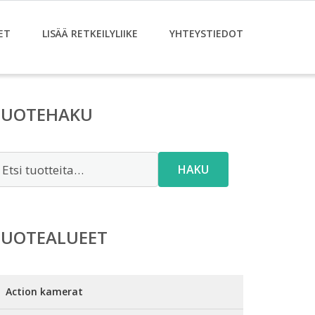
ET
LISÄÄ RETKEILYLIIKE
YHTEYSTIEDOT
TUOTEHAKU
tsi:
HAKU
TUOTEALUEET
Action kamerat