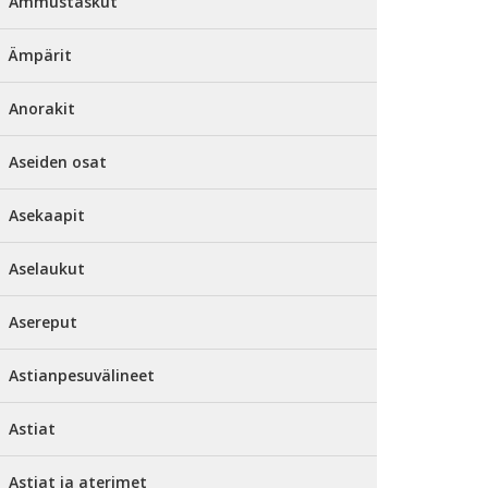
Ammustaskut
Ämpärit
Anorakit
Aseiden osat
Asekaapit
Aselaukut
Asereput
Astianpesuvälineet
Astiat
Astiat ja aterimet