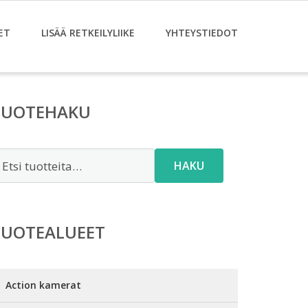
ET
LISÄÄ RETKEILYLIIKE
YHTEYSTIEDOT
TUOTEHAKU
tsi:
HAKU
TUOTEALUEET
Action kamerat