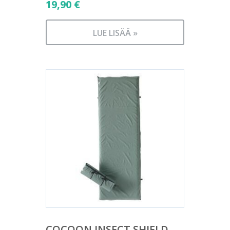
19,90
€
LUE LISÄÄ »
COCOON INSECT SHIELD