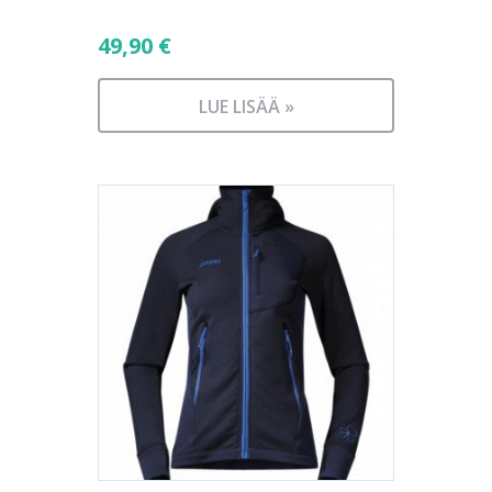
49,90
€
LUE LISÄÄ »