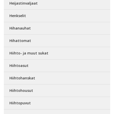
Heijastinvaljaat
Henkselit
Hihanauhat
Hihattomat
Hiihto- ja muut sukat
Hiihtoasut
Hiihtohanskat
Hiihtohousut
Hiihtopuvut