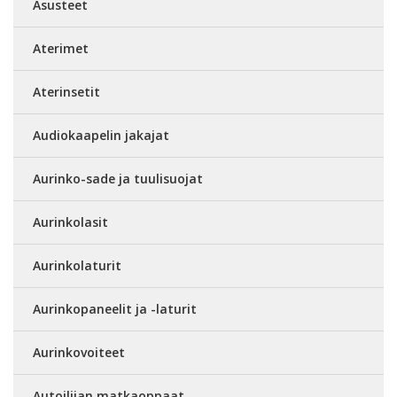
Asusteet
Aterimet
Aterinsetit
Audiokaapelin jakajat
Aurinko-sade ja tuulisuojat
Aurinkolasit
Aurinkolaturit
Aurinkopaneelit ja -laturit
Aurinkovoiteet
Autoilijan matkaoppaat