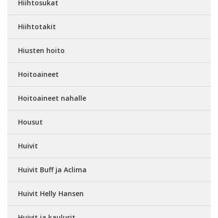
Hiihtosukat
Hiihtotakit
Hiusten hoito
Hoitoaineet
Hoitoaineet nahalle
Housut
Huivit
Huivit Buff ja Aclima
Huivit Helly Hansen
Huivit ja kaulurit