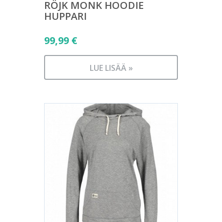
RÖJK MONK HOODIE
HUPPARI
99,99
€
LUE LISÄÄ »