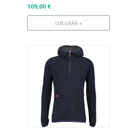
109,00
€
LUE LISÄÄ »