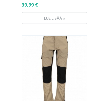
39,99
€
LUE LISÄÄ »