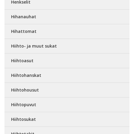
Henkselit
Hihanauhat
Hihattomat
Hiihto- ja muut sukat
Hiihtoasut
Hiihtohanskat
Hiihtohousut
Hiihtopuvut
Hiihtosukat
Hiihtotakit