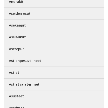
Anorakit
Aseiden osat
Asekaapit
Aselaukut
Asereput
Astianpesuvälineet
Astiat
Astiat ja aterimet
Asusteet
Aterimet