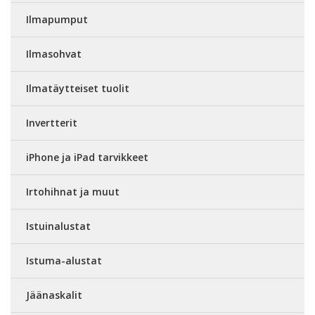
Ilmapumput
Ilmasohvat
Ilmatäytteiset tuolit
Invertterit
iPhone ja iPad tarvikkeet
Irtohihnat ja muut
Istuinalustat
Istuma-alustat
Jäänaskalit