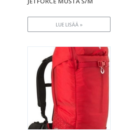
JETFORCE MUSTA S/M
LUE LISÄÄ »