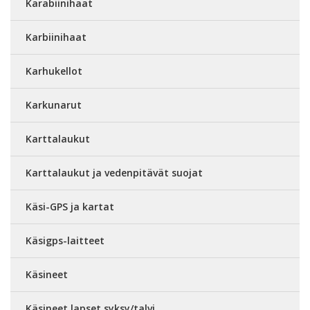
Karabiinihaat
Karbiinihaat
Karhukellot
Karkunarut
Karttalaukut
Karttalaukut ja vedenpitävät suojat
Käsi-GPS ja kartat
Käsigps-laitteet
Käsineet
Käsineet lapset syksy/talvi