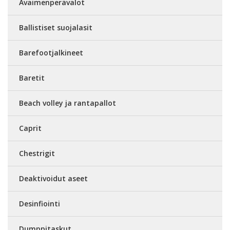
Avaimenperävalot
Ballistiset suojalasit
Barefootjalkineet
Baretit
Beach volley ja rantapallot
Caprit
Chestrigit
Deaktivoidut aseet
Desinfiointi
Dumppitaskut