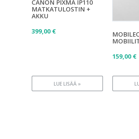
CANON PIXMA IP110
MATKATULOSTIN +
AKKU
399,00
€
MOBILEO
MOBIILI
159,00
€
LUE LISÄÄ »
L