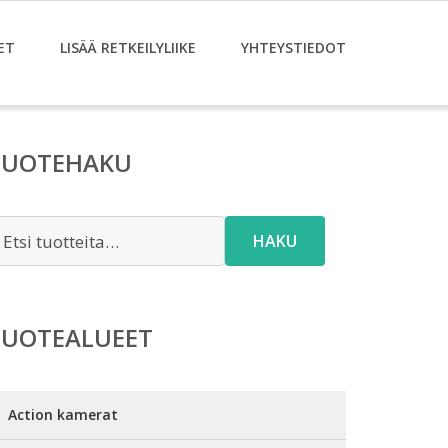
ET
LISÄÄ RETKEILYLIIKE
YHTEYSTIEDOT
TUOTEHAKU
tsi:
HAKU
TUOTEALUEET
Action kamerat