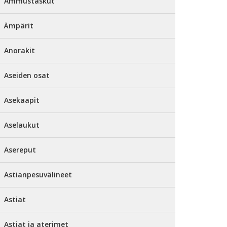
Ammustaskut
Ämpärit
Anorakit
Aseiden osat
Asekaapit
Aselaukut
Asereput
Astianpesuvälineet
Astiat
Astiat ja aterimet