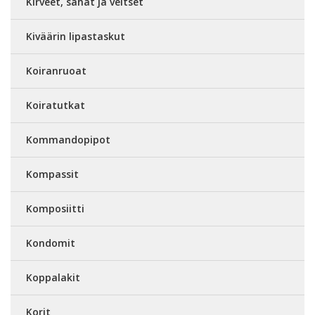
Kirveet, sahat ja veitset
Kiväärin lipastaskut
Koiranruoat
Koiratutkat
Kommandopipot
Kompassit
Komposiitti
Kondomit
Koppalakit
Korit