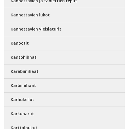
Kannettavien ja tablettien reput
Kannettavien lukot
Kannettavien yleislaturit
Kanootit
Kantohihnat
Karabiinihaat
Karbiinihaat
Karhukellot
Karkunarut
Karttalaukut