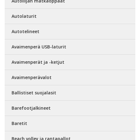
Autoilijan matkaoppaat
Autolaturit
Autotelineet
Avaimenperä USB-laturit
Avaimenperät ja -ketjut
Avaimenperävalot
Ballistiset suojalasit
Barefootjalkineet
Baretit
Beach volley ja rantapallot