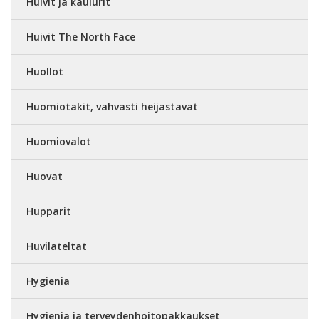
Huivit ja kaulurit
Huivit The North Face
Huollot
Huomiotakit, vahvasti heijastavat
Huomiovalot
Huovat
Hupparit
Huvilateltat
Hygienia
Hygienia ja terveydenhoitopakkaukset