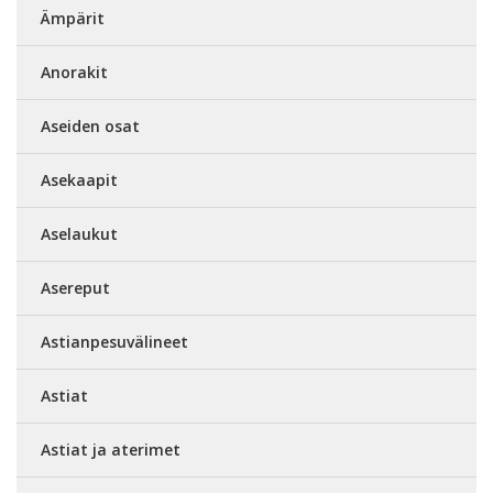
Ämpärit
Anorakit
Aseiden osat
Asekaapit
Aselaukut
Asereput
Astianpesuvälineet
Astiat
Astiat ja aterimet