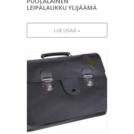
PUOLALAINEN
LEIPÄLAUKKU YLIJÄÄMÄ
LUE LISÄÄ »