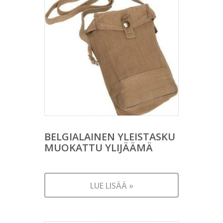
BELGIALAINEN YLEISTASKU
MUOKATTU YLIJÄÄMÄ
LUE LISÄÄ »