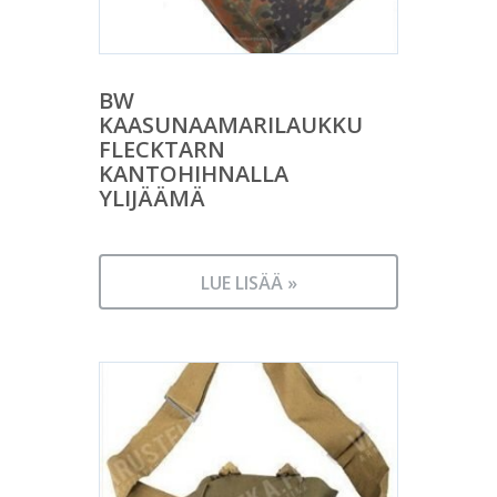
BW
KAASUNAAMARILAUKKU
FLECKTARN
KANTOHIHNALLA
YLIJÄÄMÄ
LUE LISÄÄ »