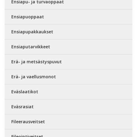
Ensiapu- ja turvaoppaat
Ensiapuoppaat
Ensiapupakkaukset
Ensiaputarvikkeet
Erä- ja metsästyspuvut
Erä- ja vaellusmonot
Eväslaatikot
Eväsrasiat
Fileerausveitset
Fileointiveitset