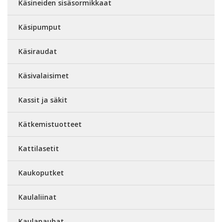
Käsineiden sisäsormikkaat
Käsipumput
Käsiraudat
Käsivalaisimet
Kassit ja säkit
Kätkemistuotteet
Kattilasetit
Kaukoputket
Kaulaliinat
Kaulanauhat