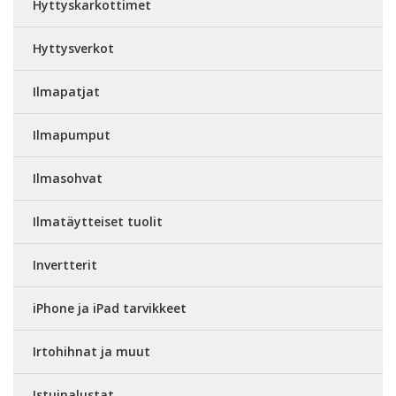
Hyttyskarkottimet
Hyttysverkot
Ilmapatjat
Ilmapumput
Ilmasohvat
Ilmatäytteiset tuolit
Invertterit
iPhone ja iPad tarvikkeet
Irtohihnat ja muut
Istuinalustat