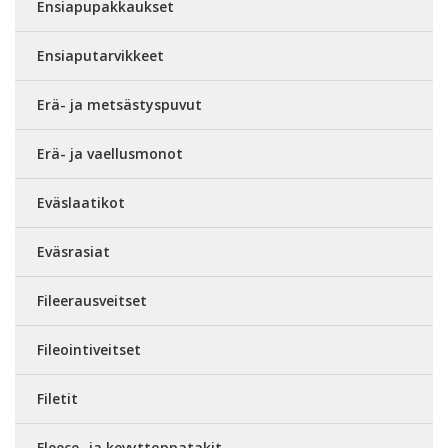
Ensiapupakkaukset
Ensiaputarvikkeet
Erä- ja metsästyspuvut
Erä- ja vaellusmonot
Eväslaatikot
Eväsrasiat
Fileerausveitset
Fileointiveitset
Filetit
Fleece- ja kevyttoppatakit