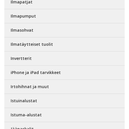
Ilmapatjat
Ilmapumput
Ilmasohvat
Ilmatäytteiset tuolit
Invertterit
iPhone ja iPad tarvikkeet
Irtohihnat ja muut
Istuinalustat
Istuma-alustat
Jäänaskalit