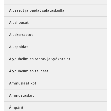
Alusasut ja paidat salataskuilla
Alushousut
Aluskerrastot
Aluspaidat
Älypuhelimien ranne- ja vyökotelot
Älypuhelimien telineet
Ammuslaatikot
Ammustaskut
Ämpärit