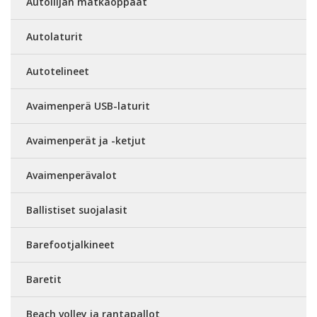
Autoilijan matkaoppaat
Autolaturit
Autotelineet
Avaimenperä USB-laturit
Avaimenperät ja -ketjut
Avaimenperävalot
Ballistiset suojalasit
Barefootjalkineet
Baretit
Beach volley ja rantapallot