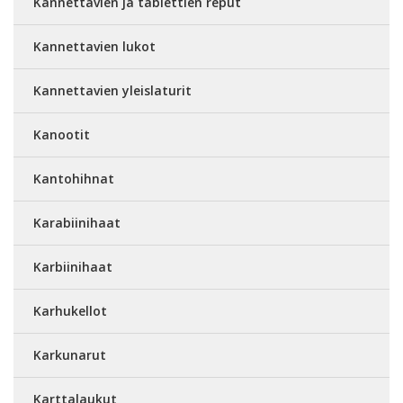
Kannettavien ja tablettien reput
Kannettavien lukot
Kannettavien yleislaturit
Kanootit
Kantohihnat
Karabiinihaat
Karbiinihaat
Karhukellot
Karkunarut
Karttalaukut