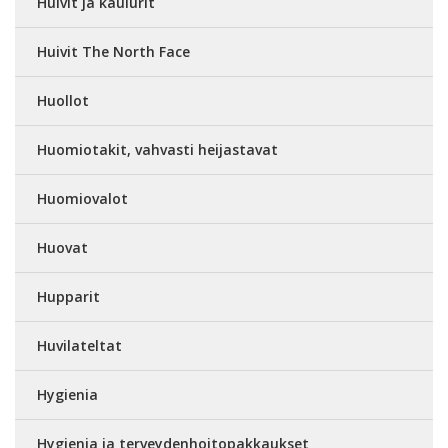
Huivit ja kaulurit
Huivit The North Face
Huollot
Huomiotakit, vahvasti heijastavat
Huomiovalot
Huovat
Hupparit
Huvilateltat
Hygienia
Hygienia ja terveydenhoitopakkaukset