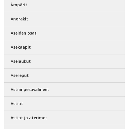
Ämpärit
Anorakit
Aseiden osat
Asekaapit
Aselaukut
Asereput
Astianpesuvälineet
Astiat
Astiat ja aterimet