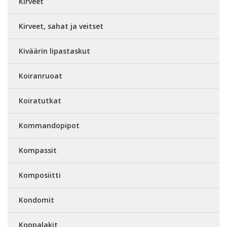
Kirveet
Kirveet, sahat ja veitset
Kiväärin lipastaskut
Koiranruoat
Koiratutkat
Kommandopipot
Kompassit
Komposiitti
Kondomit
Koppalakit