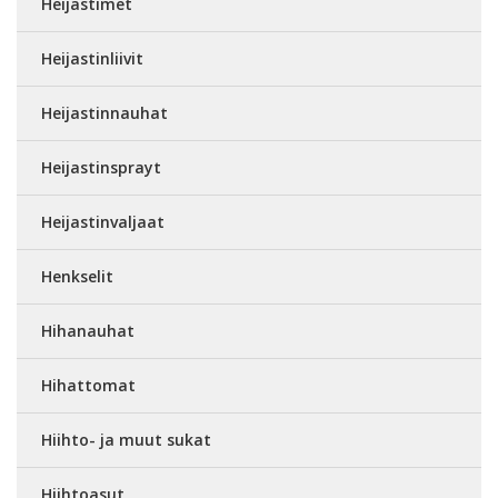
Heijastimet
Heijastinliivit
Heijastinnauhat
Heijastinsprayt
Heijastinvaljaat
Henkselit
Hihanauhat
Hihattomat
Hiihto- ja muut sukat
Hiihtoasut