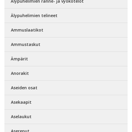
Älypuhelimien ranne- ja vyökotelot
Älypuhelimien telineet
Ammuslaatikot
Ammustaskut
Ämpärit
Anorakit
Aseiden osat
Asekaapit
Aselaukut
Asereput