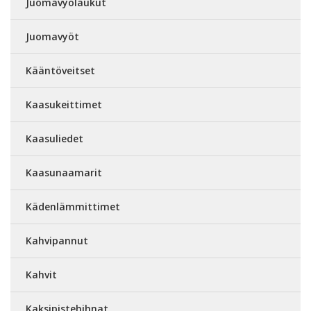
Juomavyölaukut
Juomavyöt
Kääntöveitset
Kaasukeittimet
Kaasuliedet
Kaasunaamarit
Kädenlämmittimet
Kahvipannut
Kahvit
Kaksipistehihnat