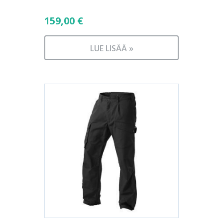
159,00
€
LUE LISÄÄ »