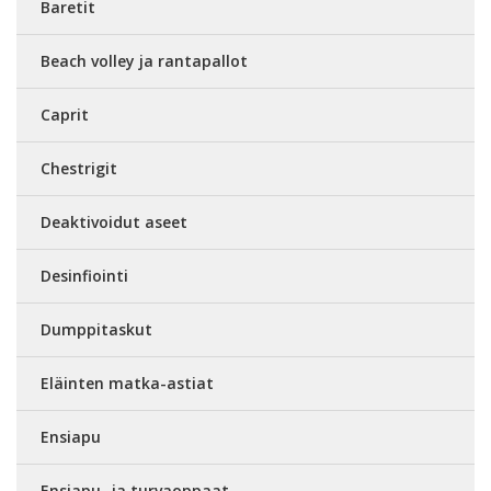
Baretit
Beach volley ja rantapallot
Caprit
Chestrigit
Deaktivoidut aseet
Desinfiointi
Dumppitaskut
Eläinten matka-astiat
Ensiapu
Ensiapu- ja turvaoppaat