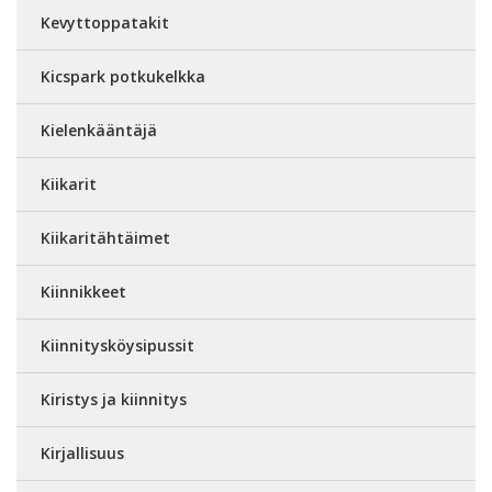
Kevyttoppatakit
Kicspark potkukelkka
Kielenkääntäjä
Kiikarit
Kiikaritähtäimet
Kiinnikkeet
Kiinnitysköysipussit
Kiristys ja kiinnitys
Kirjallisuus