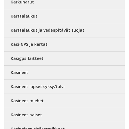
Karkunarut
Karttalaukut
Karttalaukut ja vedenpitävät suojat
Käsi-GPS ja kartat
Käsigps-laitteet
Käsineet
Käsineet lapset syksy/talvi
Käsineet miehet
Käsineet naiset
Käsineiden sisäsormikkaat