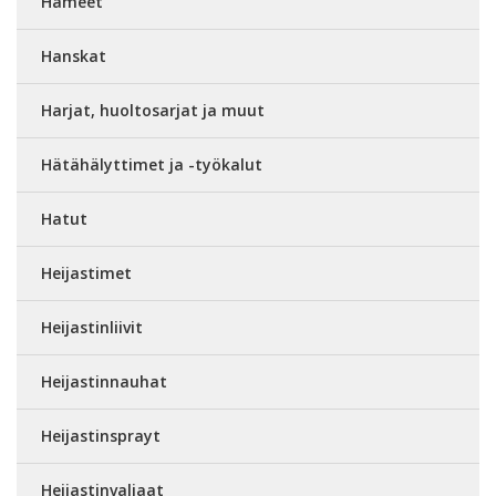
Hameet
Hanskat
Harjat, huoltosarjat ja muut
Hätähälyttimet ja -työkalut
Hatut
Heijastimet
Heijastinliivit
Heijastinnauhat
Heijastinsprayt
Heijastinvaljaat