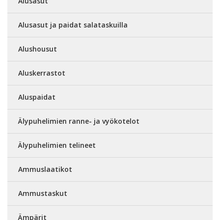
Alusasut
Alusasut ja paidat salataskuilla
Alushousut
Aluskerrastot
Aluspaidat
Älypuhelimien ranne- ja vyökotelot
Älypuhelimien telineet
Ammuslaatikot
Ammustaskut
Ämpärit