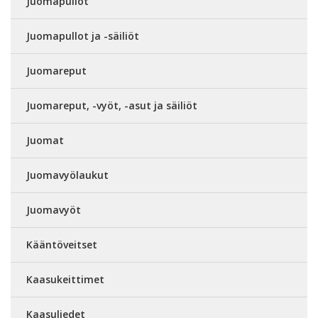
Juomapullot
Juomapullot ja -säiliöt
Juomareput
Juomareput, -vyöt, -asut ja säiliöt
Juomat
Juomavyölaukut
Juomavyöt
Kääntöveitset
Kaasukeittimet
Kaasuliedet