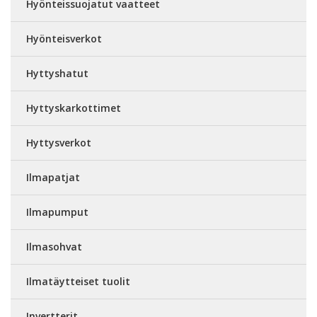
Hyönteissuojatut vaatteet
Hyönteisverkot
Hyttyshatut
Hyttyskarkottimet
Hyttysverkot
Ilmapatjat
Ilmapumput
Ilmasohvat
Ilmatäytteiset tuolit
Invertterit