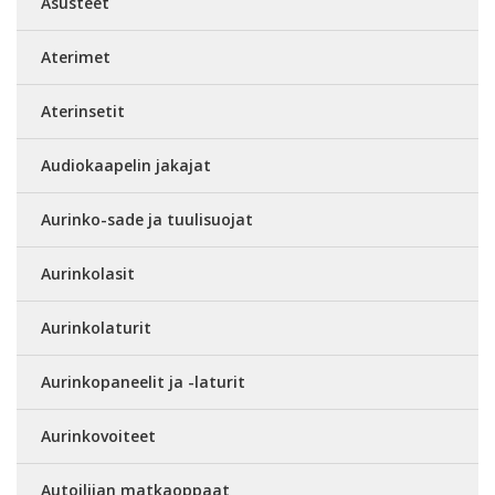
Asusteet
Aterimet
Aterinsetit
Audiokaapelin jakajat
Aurinko-sade ja tuulisuojat
Aurinkolasit
Aurinkolaturit
Aurinkopaneelit ja -laturit
Aurinkovoiteet
Autoilijan matkaoppaat