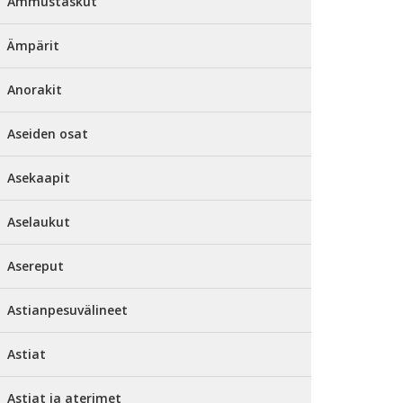
Ammustaskut
Ämpärit
Anorakit
Aseiden osat
Asekaapit
Aselaukut
Asereput
Astianpesuvälineet
Astiat
Astiat ja aterimet