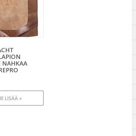
ACHT
LAPION
E NAHKAA
REPRO
UE LISÄÄ »