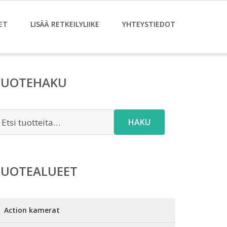
ET
LISÄÄ RETKEILYLIIKE
YHTEYSTIEDOT
TUOTEHAKU
tsi:
HAKU
TUOTEALUEET
Action kamerat