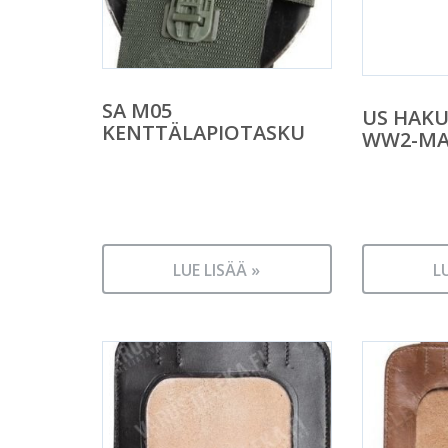
SA M05
US HAKU
KENTTÄLAPIOTASKU
WW2-MAL
LUE LISÄÄ »
L