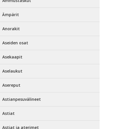
Ammustaskut
Ämpärit
Anorakit
Aseiden osat
Asekaapit
Aselaukut
Asereput
Astianpesuvälineet
Astiat
Astiat ja aterimet