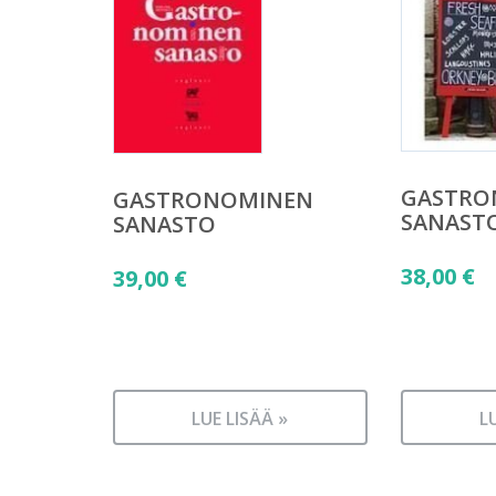
GASTRO
GASTRONOMINEN
SANAST
SANASTO
38,00
€
39,00
€
LUE LISÄÄ »
L