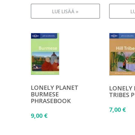
LUE LISÄÄ »
L
LONELY PLANET
LONELY 
BURMESE
TRIBES 
PHRASEBOOK
7,00
€
9,00
€