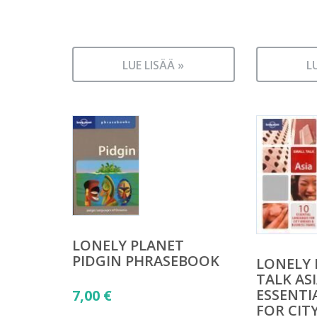
LUE LISÄÄ »
L
LONELY PLANET
PIDGIN PHRASEBOOK
LONELY 
TALK ASI
ESSENTI
7,00
€
FOR CIT