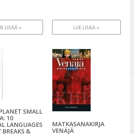
UE LISÄÄ »
LUE LISÄÄ »
PLANET SMALL
A: 10
MATKASANAKIRJA
AL LANGUAGES
VENÄJÄ
Y BREAKS &