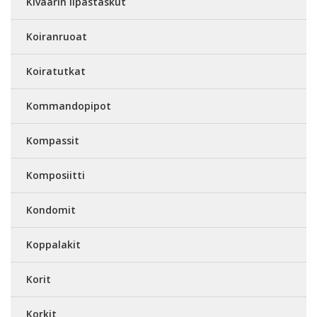
Kiväärin lipastaskut
Koiranruoat
Koiratutkat
Kommandopipot
Kompassit
Komposiitti
Kondomit
Koppalakit
Korit
Korkit