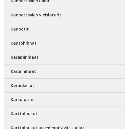
Kannettavien lukot
Kannettavien yleislaturit
Kanootit
Kantohihnat
Karabiinihaat
Karbiinihaat
Karhukellot
Karkunarut
Karttalaukut
Karttalaukut ja vedenpitävät suojat