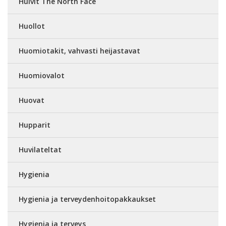
Huivit The North Face
Huollot
Huomiotakit, vahvasti heijastavat
Huomiovalot
Huovat
Hupparit
Huvilateltat
Hygienia
Hygienia ja terveydenhoitopakkaukset
Hygienia ja terveys