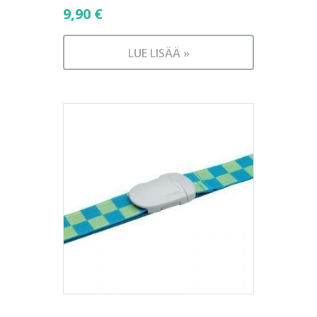
9,90
€
LUE LISÄÄ »