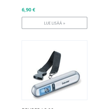
6,90
€
LUE LISÄÄ »