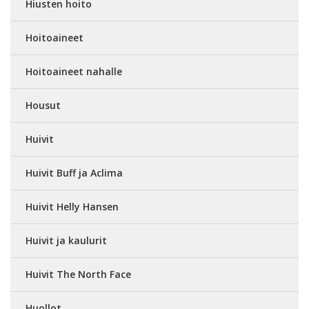
Hiusten hoito
Hoitoaineet
Hoitoaineet nahalle
Housut
Huivit
Huivit Buff ja Aclima
Huivit Helly Hansen
Huivit ja kaulurit
Huivit The North Face
Huollot