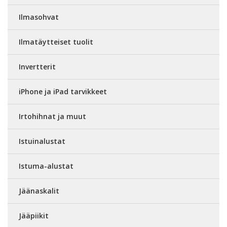
Ilmasohvat
Ilmatäytteiset tuolit
Invertterit
iPhone ja iPad tarvikkeet
Irtohihnat ja muut
Istuinalustat
Istuma-alustat
Jäänaskalit
Jääpiikit