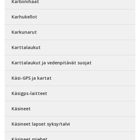
Karbiinihaat
Karhukellot
Karkunarut
Karttalaukut
Karttalaukut ja vedenpitävät suojat
Käsi-GPS ja kartat
Käsigps-laitteet
Käsineet
Käsineet lapset syksy/talvi
Käsineet miehet