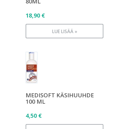
80ML
18,90
€
LUE LISÄÄ »
MEDISOFT KÄSIHUUHDE
100 ML
4,50
€