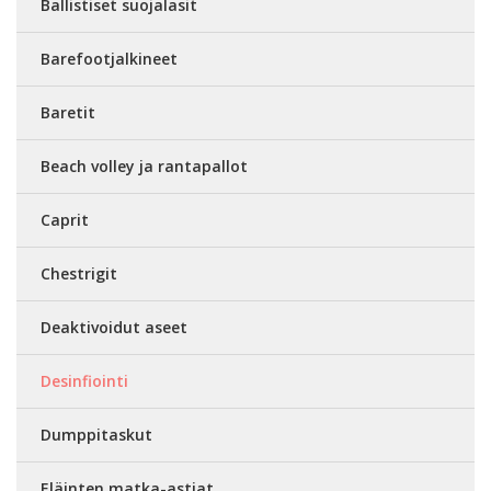
Ballistiset suojalasit
Barefootjalkineet
Baretit
Beach volley ja rantapallot
Caprit
Chestrigit
Deaktivoidut aseet
Desinfiointi
Dumppitaskut
Eläinten matka-astiat