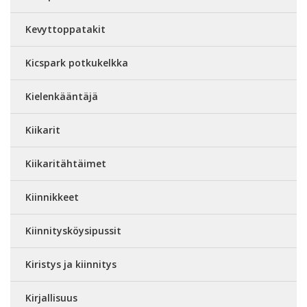
Kevyttoppatakit
Kicspark potkukelkka
Kielenkääntäjä
Kiikarit
Kiikaritähtäimet
Kiinnikkeet
Kiinnitysköysipussit
Kiristys ja kiinnitys
Kirjallisuus