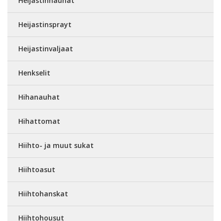
Heijastinnauhat
Heijastinsprayt
Heijastinvaljaat
Henkselit
Hihanauhat
Hihattomat
Hiihto- ja muut sukat
Hiihtoasut
Hiihtohanskat
Hiihtohousut