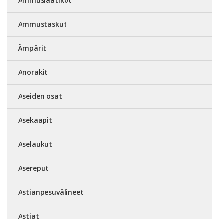
Ammuslaatikot
Ammustaskut
Ämpärit
Anorakit
Aseiden osat
Asekaapit
Aselaukut
Asereput
Astianpesuvälineet
Astiat