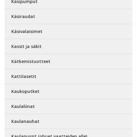
Käsipumput
Käsiraudat
Käsivalaisimet
Kassit ja säkit
Kätkemistuotteet
Kattilasetit
Kaukoputket
Kaulaliinat
Kaulanauhat
Kaulapussit (ohuet vaatteiden alle)