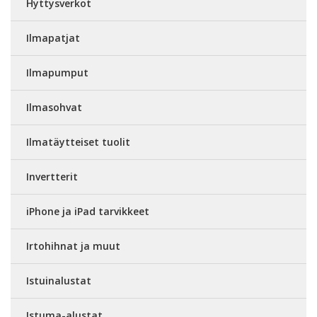
Hyttysverkot
Ilmapatjat
Ilmapumput
Ilmasohvat
Ilmatäytteiset tuolit
Invertterit
iPhone ja iPad tarvikkeet
Irtohihnat ja muut
Istuinalustat
Istuma-alustat