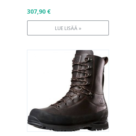
307,90
€
LUE LISÄÄ »