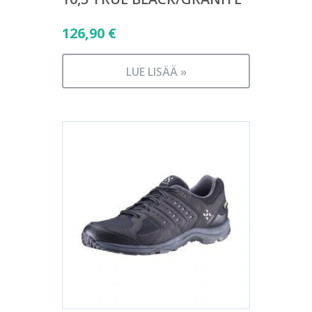
126,90
€
LUE LISÄÄ »