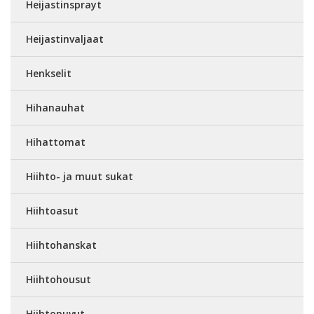
Heijastinsprayt
Heijastinvaljaat
Henkselit
Hihanauhat
Hihattomat
Hiihto- ja muut sukat
Hiihtoasut
Hiihtohanskat
Hiihtohousut
Hiihtopuvut