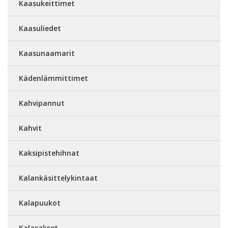
Kaasukeittimet
Kaasuliedet
Kaasunaamarit
Kädenlämmittimet
Kahvipannut
Kahvit
Kaksipistehihnat
Kalankäsittelykintaat
Kalapuukot
Kalasakset