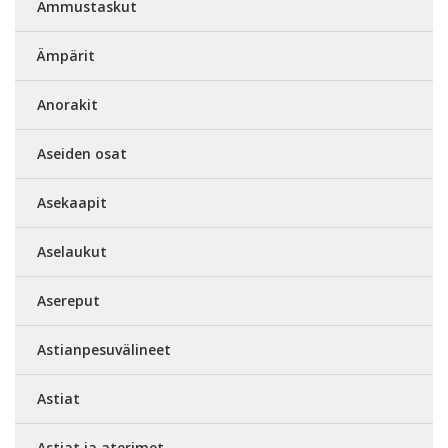
Ammustaskut
Ämpärit
Anorakit
Aseiden osat
Asekaapit
Aselaukut
Asereput
Astianpesuvälineet
Astiat
Astiat ja aterimet