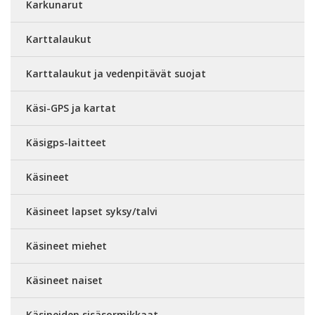
Karkunarut
Karttalaukut
Karttalaukut ja vedenpitävät suojat
Käsi-GPS ja kartat
Käsigps-laitteet
Käsineet
Käsineet lapset syksy/talvi
Käsineet miehet
Käsineet naiset
Käsineiden sisäsormikkaat