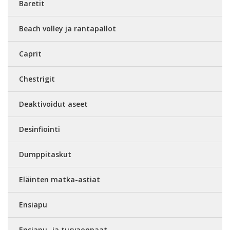
Baretit
Beach volley ja rantapallot
Caprit
Chestrigit
Deaktivoidut aseet
Desinfiointi
Dumppitaskut
Eläinten matka-astiat
Ensiapu
Ensiapu- ja turvaoppaat