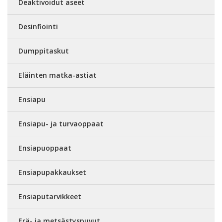
Deaktivoidut aseet
Desinfiointi
Dumppitaskut
Eläinten matka-astiat
Ensiapu
Ensiapu- ja turvaoppaat
Ensiapuoppaat
Ensiapupakkaukset
Ensiaputarvikkeet
Erä- ja metsästyspuvut