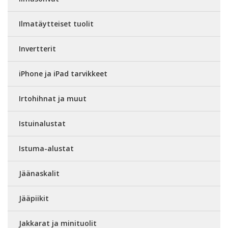
Ilmatäytteiset tuolit
Invertterit
iPhone ja iPad tarvikkeet
Irtohihnat ja muut
Istuinalustat
Istuma-alustat
Jäänaskalit
Jääpiikit
Jakkarat ja minituolit