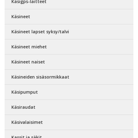
Käsigps-laitteet
Käsineet
Käsineet lapset syksy/talvi
Käsineet miehet
Käsineet naiset
Käsineiden sisäsormikkaat
Käsipumput
Käsiraudat
Käsivalaisimet
Kassit ja säkit