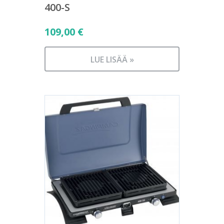
400-S
109,00
€
LUE LISÄÄ »