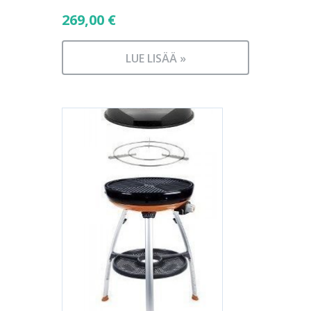
269,00
€
LUE LISÄÄ »