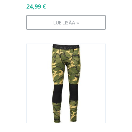
24,99
€
LUE LISÄÄ »