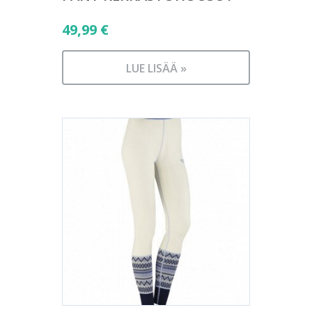
49,99
€
LUE LISÄÄ »