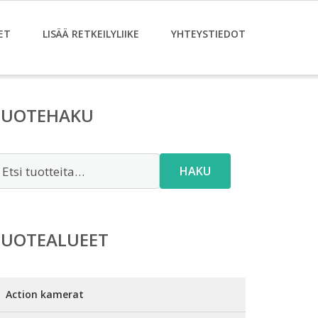
ET
LISÄÄ RETKEILYLIIKE
YHTEYSTIEDOT
TUOTEHAKU
tsi:
HAKU
TUOTEALUEET
Action kamerat