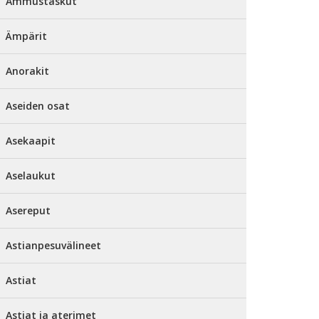
Ammustaskut
Ämpärit
Anorakit
Aseiden osat
Asekaapit
Aselaukut
Asereput
Astianpesuvälineet
Astiat
Astiat ja aterimet